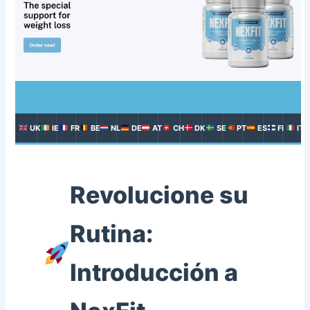
UK
IE
FR
BE
NL
DE
AT
CH
DK
SE
PT
ES
FI
IT
Revolucione su
Rutina:
Introducción a