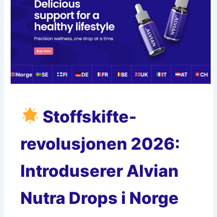
Norge
SE
FI
DE
FR
BE
UK
IT
AT
CH
Stoffskifte-
revolusjonen 2026:
Introduserer Alvian
Nutra Drops i Norge